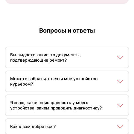
Вопросы и ответы
Вы выдаете какие-то документы,
подтверждающие ремонт?
Да, мы предоставляем гарантийный сертификат на
исполненные работы и установленные
Можете забрать/отвезти мое устройство
комплектующие детали, который заверяет, что
курьером?
ремонт был выполнен в нашей мастерской Zanussi.
Да, доставка курьером осуществляется бесплатно в
черте города. Стоимость доставки изменяется в
Я знаю, какая неисправность у моего
зависимости от вашего местоположения.
устройства, зачем проводить диагностику?
Диагностика требуется для тщательного анализа
устройства на предмет скрытых дефектов, которые
Как к вам добраться?
могут появиться в результате основного дефекта, а